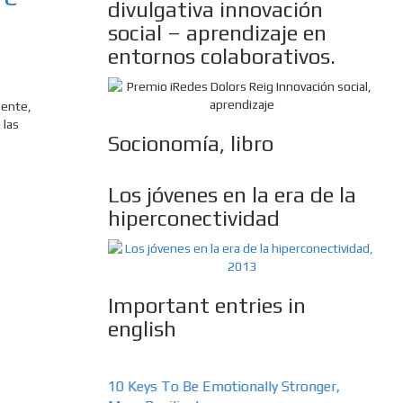
divulgativa innovación
social – aprendizaje en
entornos colaborativos.
mente,
 las
Socionomía, libro
Los jóvenes en la era de la
hiperconectividad
Important entries in
english
n Freedom Of
10 Keys To Be Emotionally Stronger,
The Ab