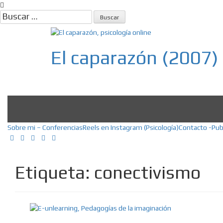
Skip
to
Buscar:
content
El caparazón (2007)
Psicología, Psicoterapia online, E
Sobre mi – Conferencias
Reels en Instagram (Psicología)
Contacto -Pub
Etiqueta:
conectivismo