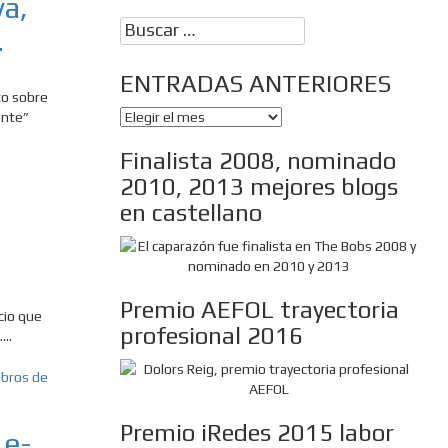
va,
Buscar:
.
ENTRADAS ANTERIORES
to sobre
ENTRADAS
ente”
ANTERIORES
Finalista 2008, nominado
2010, 2013 mejores blogs
en castellano
Premio AEFOL trayectoria
cio que
profesional 2016
...
Premio iRedes 2015 labor
 e-