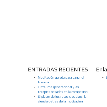
ENTRADAS RECIENTES
Enl
Meditación guiada para sanar el
trauma
El trauma generacional y las
terapias basadas en la compasión
El placer de los retos creativos: la
ciencia detrás de la motivación