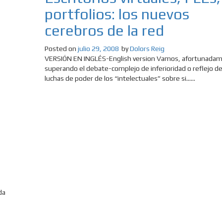
portfolios: los nuevos
cerebros de la red
Posted on
julio 29, 2008
by
Dolors Reig
VERSIÓN EN INGLÉS-English version Vamos, afortunada
superando el debate-complejo de inferioridad o reflejo de
luchas de poder de los “intelectuales” sobre si......
da
10 Keys To Be Emotionally Stronger,
The Absurd Debate O