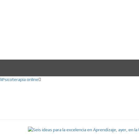
ducación, Creatividad, Inteligencia artifici
li
Psicoterapia online