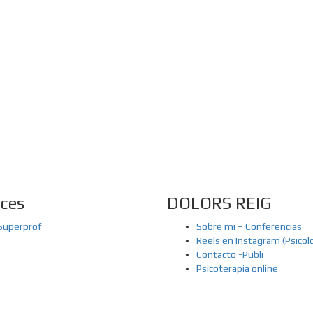
More Resilient
Expression And The T
Of The Liberation Of
utopiaIt is likely that many of you do not
know, immersed as we are in infinite
The absurd debate on fre
amalgamations of information, the...
and the transcendental of 
the algorithmThere is a lot
aces
DOLORS REIG
Superprof
Sobre mi – Conferencias
Reels en Instagram (Psicol
Contacto -Publi
Psicoterapia online