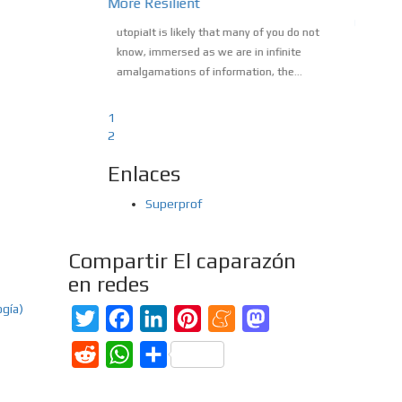
ranscendental
More Resilient
Expres
 The…
Of The
utopiaIt is likely that many of you do not
edom of expression
know, immersed as we are in infinite
The abs
the liberation of
amalgamations of information, the...
and the
 of...
the algo
1
2
Enlaces
Superprof
Compartir El caparazón
en redes
ogía)
Twitter
Facebook
LinkedIn
Pinterest
Meneame
Mastodon
Reddit
WhatsApp
Compartir