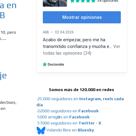
ia en
AB
010, pero
....
je
Somos más de 120.000 en redes
25.000 seguidores en
Instagram, reels cada
olectivos,
día
 en
22000 seguidores en
Facebook
5000 amig@s en
Facebook
57000 seguidores en
Twitter - X
Volando libre en
Bluesky