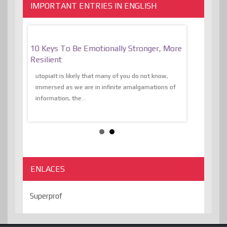
IMPORTANT ENTRIES IN ENGLISH
f
10 Keys To Be Emotionally Stronger, More
The Absurd
al Of
Resilient
Expression 
The Liberat
utopiaIt is likely that many of you do not know,
sion and
immersed as we are in infinite amalgamations of
The absurd d
e
information, the...
the transcend
algorithmThere
ENLACES
Superprof