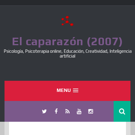
Skip
to
content
El caparazón (2007)
Psicología, Psicoterapia online, Educación, Creatividad, Inteligencia
artificial
MENU