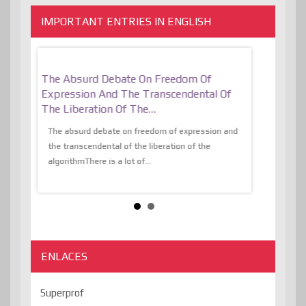
IMPORTANT ENTRIES IN ENGLISH
er, More
The Absurd Debate On Freedom Of
10 Keys To 
Expression And The Transcendental Of
Resilient
The Liberation Of The…
 know,
utopiaIt is l
tions of
The absurd debate on freedom of expression and
immersed as 
the transcendental of the liberation of the
information, t
algorithmThere is a lot of...
ENLACES
Superprof