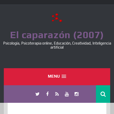
Skip
to
content
El caparazón (2007)
Psicología, Psicoterapia online, Educación, Creatividad, Inteligencia
artificial
MENU