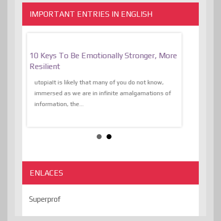
IMPORTANT ENTRIES IN ENGLISH
f
10 Keys To Be Emotionally Stronger, More
The Absurd
al Of
Resilient
Expression 
The Liberat
utopiaIt is likely that many of you do not know,
sion and
immersed as we are in infinite amalgamations of
The absurd d
e
information, the...
the transcend
algorithmThere
ENLACES
Superprof