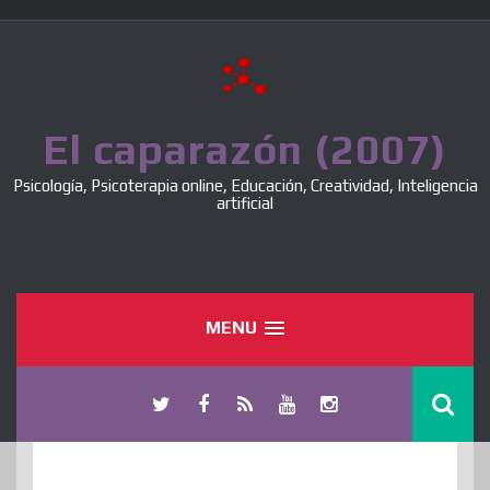
Skip
to
content
El caparazón (2007)
Psicología, Psicoterapia online, Educación, Creatividad, Inteligencia
artificial
MENU