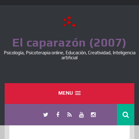
Skip
to
content
El caparazón (2007)
Psicología, Psicoterapia online, Educación, Creatividad, Inteligencia
artificial
MENU