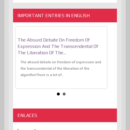
IMPORTANT ENTRIES IN ENGLISH
er, More
The Absurd Debate On Freedom Of
10 Keys To 
Expression And The Transcendental Of
Resilient
The Liberation Of The…
 know,
utopiaIt is l
tions of
The absurd debate on freedom of expression and
immersed as 
the transcendental of the liberation of the
information, t
algorithmThere is a lot of...
ENLACES