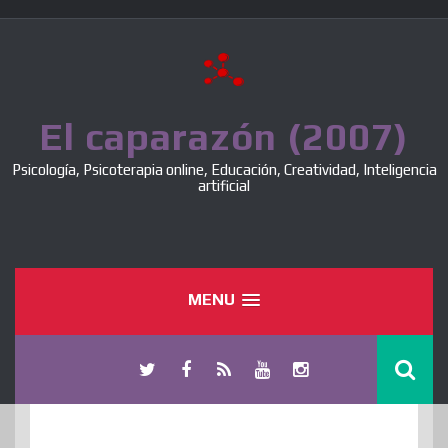
Skip
to
content
El caparazón (2007)
Psicología, Psicoterapia online, Educación, Creatividad, Inteligencia
artificial
MENU