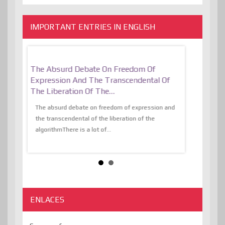
IMPORTANT ENTRIES IN ENGLISH
er, More
The Absurd Debate On Freedom Of
10 Keys To 
Expression And The Transcendental Of
Resilient
The Liberation Of The…
 know,
utopiaIt is l
tions of
The absurd debate on freedom of expression and
immersed as 
the transcendental of the liberation of the
information, t
algorithmThere is a lot of...
ENLACES