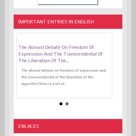
IMPORTANT ENTRIES IN ENGLISH
er, More
The Absurd Debate On Freedom Of
10 Keys To 
Expression And The Transcendental Of
Resilient
The Liberation Of The…
 know,
utopiaIt is l
tions of
The absurd debate on freedom of expression and
immersed as 
the transcendental of the liberation of the
information, t
algorithmThere is a lot of...
ENLACES