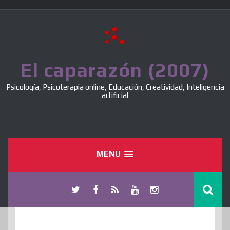
Skip
to
content
El caparazón (2007)
Psicología, Psicoterapia online, Educación, Creatividad, Inteligencia
artificial
MENU