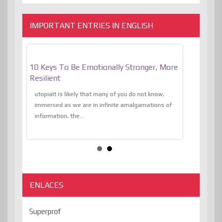
IMPORTANT ENTRIES IN ENGLISH
f
10 Keys To Be Emotionally Stronger, More
The Absurd
al Of
Resilient
Expression 
The Liberat
utopiaIt is likely that many of you do not know,
sion and
immersed as we are in infinite amalgamations of
The absurd d
e
information, the...
the transcend
algorithmThere
ENLACES
Superprof