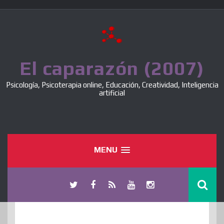
Skip
to
content
El caparazón (2007)
Psicología, Psicoterapia online, Educación, Creatividad, Inteligencia
artificial
MENU