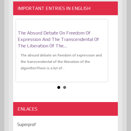
IMPORTANT ENTRIES IN ENGLISH
er, More
The Absurd Debate On Freedom Of
10 Keys To 
Expression And The Transcendental Of
Resilient
The Liberation Of The…
 know,
utopiaIt is l
tions of
The absurd debate on freedom of expression and
immersed as 
the transcendental of the liberation of the
information, t
algorithmThere is a lot of...
ENLACES
Superprof