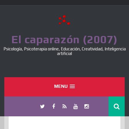
Skip
to
content
El caparazón (2007)
Psicología, Psicoterapia online, Educación, Creatividad, Inteligencia
artificial
MENU