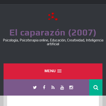
Skip
to
content
El caparazón (2007)
Psicología, Psicoterapia online, Educación, Creatividad, Inteligencia
artificial
MENU