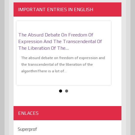
IMPORTANT ENTRIES IN ENGLISH
er, More
The Absurd Debate On Freedom Of
10 Keys To 
Expression And The Transcendental Of
Resilient
The Liberation Of The…
 know,
utopiaIt is l
tions of
The absurd debate on freedom of expression and
immersed as 
the transcendental of the liberation of the
information, t
algorithmThere is a lot of...
ENLACES
Superprof