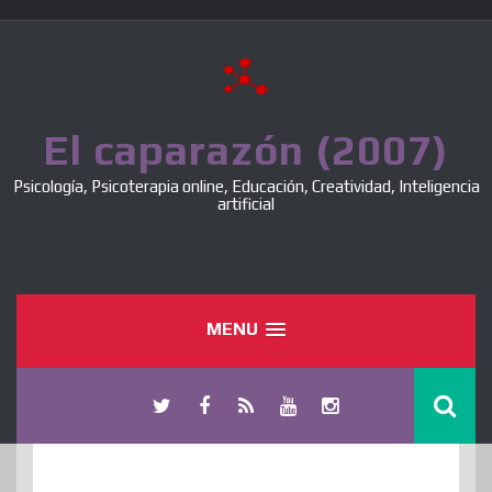
Skip
to
content
El caparazón (2007)
Psicología, Psicoterapia online, Educación, Creatividad, Inteligencia
artificial
MENU