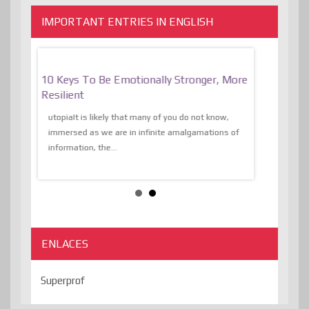
IMPORTANT ENTRIES IN ENGLISH
f
10 Keys To Be Emotionally Stronger, More
The Absurd
al Of
Resilient
Expression 
The Liberat
utopiaIt is likely that many of you do not know,
sion and
immersed as we are in infinite amalgamations of
The absurd d
e
information, the...
the transcend
algorithmThere
ENLACES
Superprof