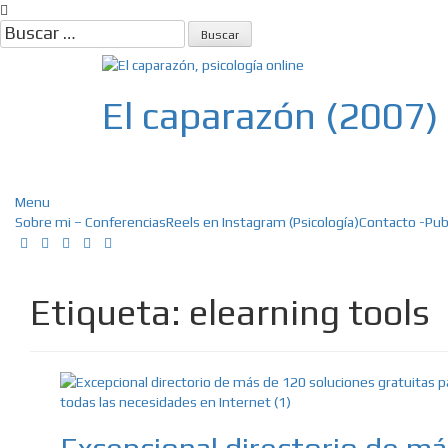
Skip
to
Buscar:
content
El caparazón (2007)
Psicología, Psicoterapia online, E
Menu
Sobre mi – Conferencias
Reels en Instagram (Psicología)
Contacto -Pub
Etiqueta:
elearning tools