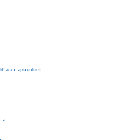
ducación, Creatividad, Inteligencia artifici
li
Psicoterapia online