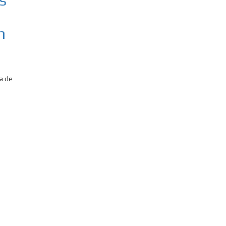
s
n
ca de