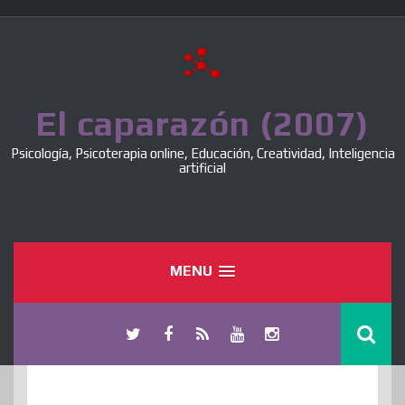
Skip
to
content
El caparazón (2007)
Psicología, Psicoterapia online, Educación, Creatividad, Inteligencia
artificial
MENU