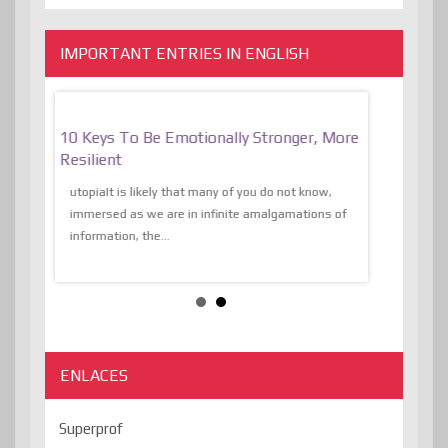
IMPORTANT ENTRIES IN ENGLISH
f
10 Keys To Be Emotionally Stronger, More
The Absurd
al Of
Resilient
Expression 
The Liberat
utopiaIt is likely that many of you do not know,
sion and
immersed as we are in infinite amalgamations of
The absurd d
e
information, the...
the transcend
algorithmThere
ENLACES
Superprof