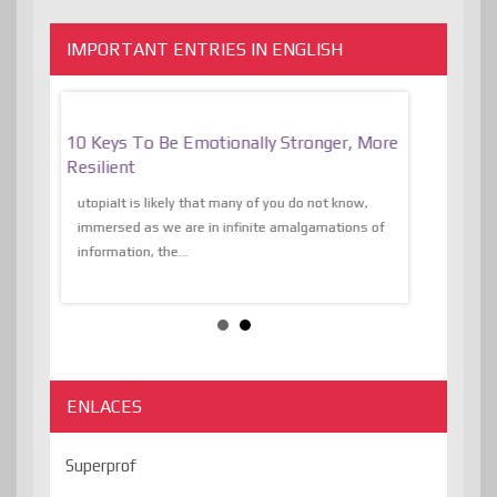
IMPORTANT ENTRIES IN ENGLISH
f
10 Keys To Be Emotionally Stronger, More
The Absurd
al Of
Resilient
Expression 
The Liberat
utopiaIt is likely that many of you do not know,
sion and
immersed as we are in infinite amalgamations of
The absurd d
e
information, the...
the transcend
algorithmThere
ENLACES
Superprof