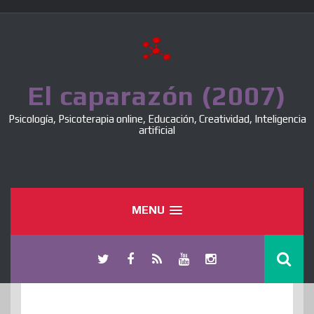
Skip
to
content
El caparazón (2007)
Psicología, Psicoterapia online, Educación, Creatividad, Inteligencia
artificial
MENU