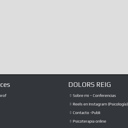
Of The…
know, immersed as we are in infinite
amalgamations of information, the...
The absurd debate o
expression and the t
the liberation of the
lot of...
aces
DOLORS REIG
prof
Sobre mi – Conferencias
Reels en Instagram (Psicología)
Contacto -Publi
Psicoterapia online