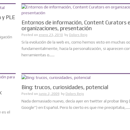
a y PLE
Entornos de información, Content Curators 
organizaciones, presentación
Posted on
enero 23, 2010
by
Dolors Reig
igación
Si la evolución de la web es, como hemos visto en muchas oc
fundamentalmente, hacia la personalización, si aparecen c
herramientas o......
Bing: trucos, curiosidades, potencial
:
Posted on
junio 2, 2009
by
Dolors Reig
Nada demasiado nuevo, decía ayer en twitter al probar Bing (
Google”) en Español. Pero lo cierto es que me precipitaba,.....
 es el