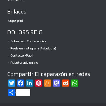
Enlaces
Superprof
DOLORS REIG
Sobre mi – Conferencias
Reels en Instagram (Psicología)
Contacto -Publi
Psicoterapia online
Compartir El caparazón en redes
T
F
L
P
M
M
R
W
w
a
i
i
e
a
e
h
C
i
c
n
n
n
s
d
a
o
t
e
k
t
e
t
d
t