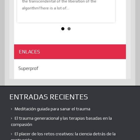
the transcendental of the liberation of the
information, t
algorithmThere is a lot of...
ENLACES
Superprof
ENTRADAS RECIENTES
Meditación guiada para sanar el trauma
El trauma generacional y las terapias basadas en la
compasión
El placer de los retos creativos: la ciencia detrás de la
motivación