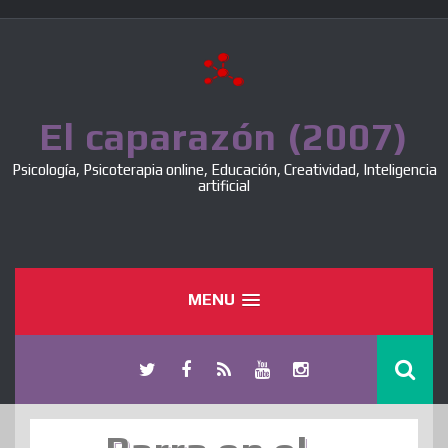
Skip
to
content
El caparazón (2007)
Psicología, Psicoterapia online, Educación, Creatividad, Inteligencia
artificial
MENU