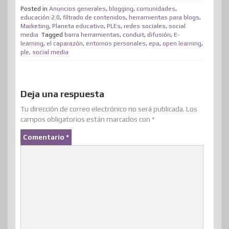
t
b
e
e
a
o
i
s
Posted in
Anuncios generales
,
blogging
,
comunidades
,
p
educación 2.0
,
filtrado de contenidos
,
herramientas para blogs
,
e
o
d
r
m
d
t
A
Marketing
,
Planeta educativo
,
PLEs
,
redes sociales
,
social
a
media
Tagged
barra herramientas
,
conduit
,
difusión
,
E-
r
o
I
e
e
o
p
r
learning
,
el caparazón
,
entornos personales
,
epa
,
open learning
,
ple
,
social media
k
n
s
n
p
t
t
i
r
Deja una respuesta
Tu dirección de correo electrónico no será publicada.
Los
campos obligatorios están marcados con
*
Comentario
*