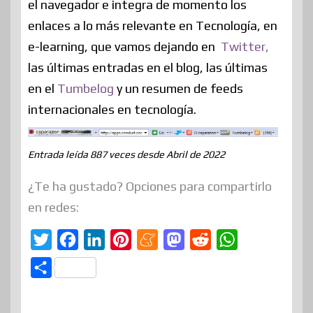
el navegador e integra de momento los
enlaces a lo más relevante en Tecnología, en
e-learning, que vamos dejando en
Twitter,
las últimas entradas en el blog, las últimas
en el
Tumbelog
y un resumen de feeds
internacionales en tecnología.
Entrada leída 887 veces desde Abril de 2022
¿Te ha gustado? Opciones para compartirlo
en redes:
T
F
L
P
M
M
R
W
w
a
i
i
e
a
e
h
C
i
c
n
n
n
s
d
a
o
t
e
k
t
e
t
d
t
m