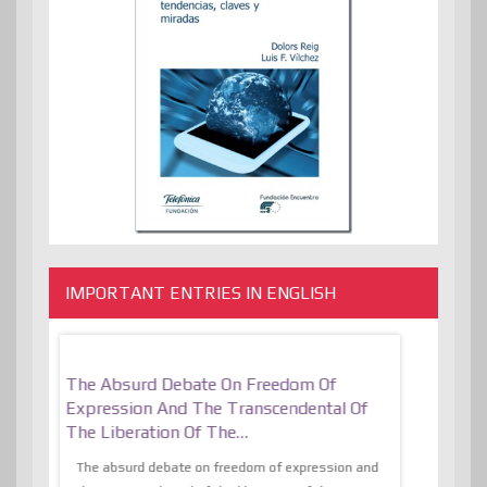
IMPORTANT ENTRIES IN ENGLISH
er, More
The Absurd Debate On Freedom Of
10 Keys To 
Expression And The Transcendental Of
Resilient
The Liberation Of The…
 know,
utopiaIt is l
tions of
The absurd debate on freedom of expression and
immersed as 