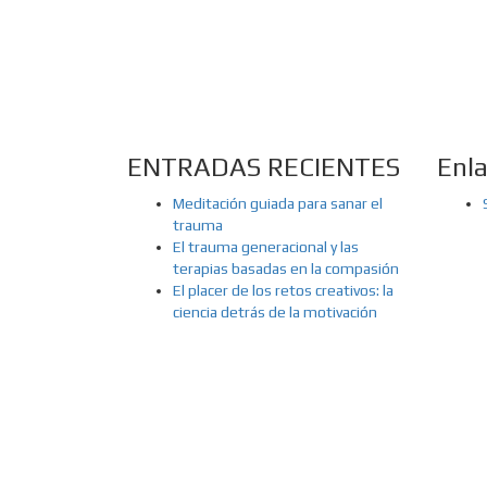
ENTRADAS RECIENTES
Enl
Meditación guiada para sanar el
trauma
El trauma generacional y las
terapias basadas en la compasión
El placer de los retos creativos: la
ciencia detrás de la motivación