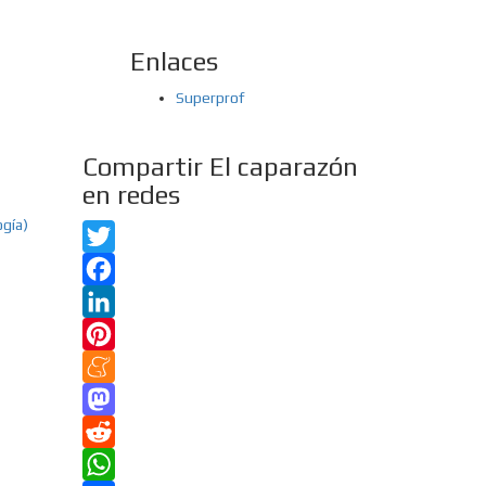
Enlaces
Superprof
Compartir El caparazón
en redes
ogía)
Twitter
Facebook
LinkedIn
Pinterest
Meneame
Mastodon
Reddit