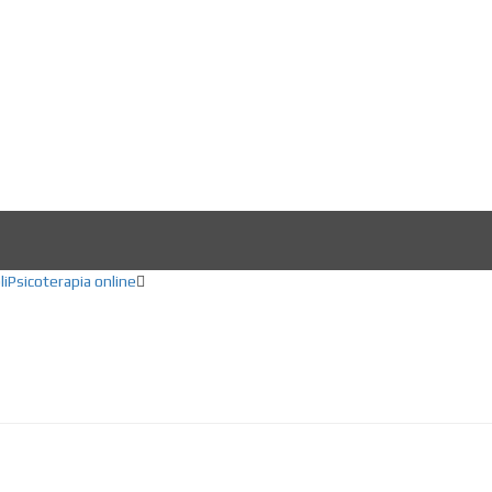
ducación, Creatividad, Inteligencia artifici
li
Psicoterapia online