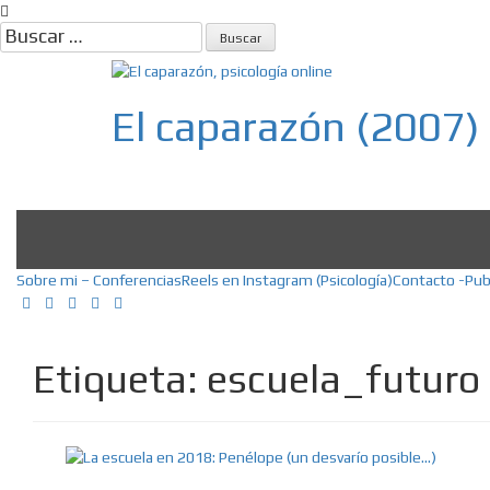
Skip
to
Buscar:
content
El caparazón (2007)
Psicología, Psicoterapia online, E
Sobre mi – Conferencias
Reels en Instagram (Psicología)
Contacto -Pub
Etiqueta:
escuela_futuro