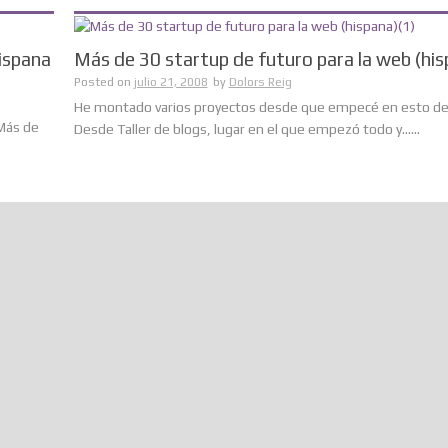
ispana
Más de 30 startup de futuro para la web (his
Posted on
julio 21, 2008
by
Dolors Reig
He montado varios proyectos desde que empecé en esto de 
 Más de
Desde Taller de blogs, lugar en el que empezó todo y......