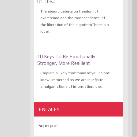
Of The…
The absurd debate on freedom of
expression and the transcendental of
the liberation of the algorithmThere is a
lot of...
10 Keys To Be Emotionally
Stronger, More Resilient
utopiaIt is likely that many of you do not
know, immersed as we are in infinite
amalgamations of information, the...
ENLACES
Superprof