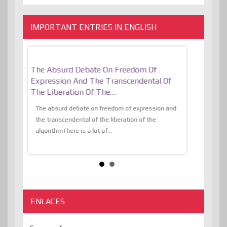
IMPORTANT ENTRIES IN ENGLISH
er, More
The Absurd Debate On Freedom Of
10 Keys To 
Expression And The Transcendental Of
Resilient
The Liberation Of The…
 know,
utopiaIt is l
tions of
The absurd debate on freedom of expression and
immersed as 
the transcendental of the liberation of the
information, t
algorithmThere is a lot of...
ENLACES