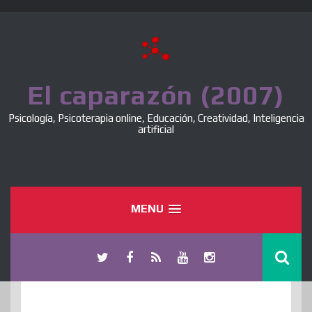
Skip
to
content
El caparazón (2007)
Psicología, Psicoterapia online, Educación, Creatividad, Inteligencia
artificial
MENU