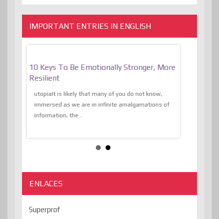
IMPORTANT ENTRIES IN ENGLISH
f
10 Keys To Be Emotionally Stronger, More
The Absurd
al Of
Resilient
Expression 
The Liberat
utopiaIt is likely that many of you do not know,
sion and
immersed as we are in infinite amalgamations of
The absurd d
e
information, the...
the transcend
algorithmThere
ENLACES
Superprof