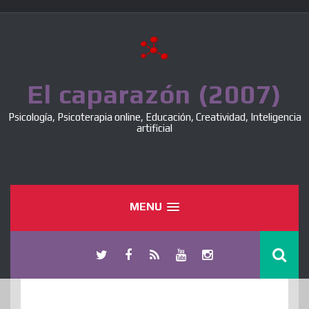
Skip
to
content
El caparazón (2007)
Psicología, Psicoterapia online, Educación, Creatividad, Inteligencia
artificial
MENU