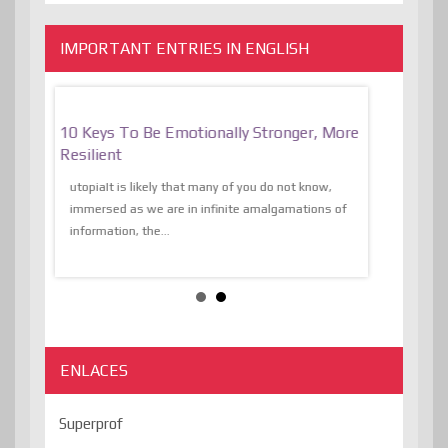
IMPORTANT ENTRIES IN ENGLISH
f
10 Keys To Be Emotionally Stronger, More
The Absurd
al Of
Resilient
Expression 
The Liberat
utopiaIt is likely that many of you do not know,
sion and
immersed as we are in infinite amalgamations of
The absurd d
e
information, the...
the transcend
algorithmThere
ENLACES
Superprof