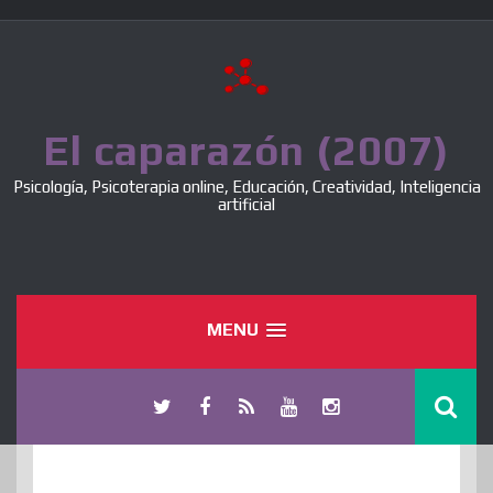
Skip
to
content
El caparazón (2007)
Psicología, Psicoterapia online, Educación, Creatividad, Inteligencia
artificial
MENU