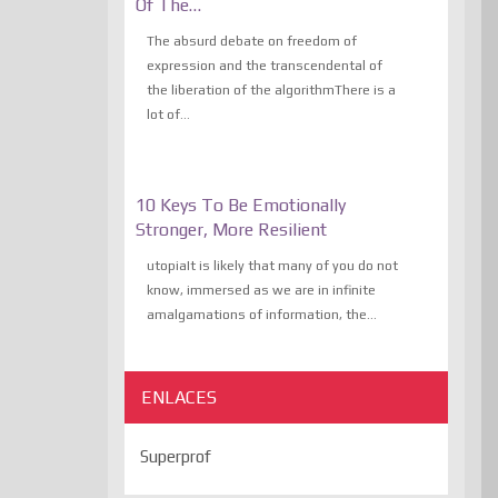
Of The…
The absurd debate on freedom of
expression and the transcendental of
the liberation of the algorithmThere is a
lot of...
10 Keys To Be Emotionally
Stronger, More Resilient
utopiaIt is likely that many of you do not
know, immersed as we are in infinite
amalgamations of information, the...
ENLACES
Superprof