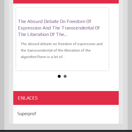
er, More
The Absurd Debate On Freedom Of
10 Keys To 
Expression And The Transcendental Of
Resilient
The Liberation Of The…
 know,
utopiaIt is l
tions of
The absurd debate on freedom of expression and
immersed as 
the transcendental of the liberation of the
information, t
algorithmThere is a lot of...
ENLACES
Superprof