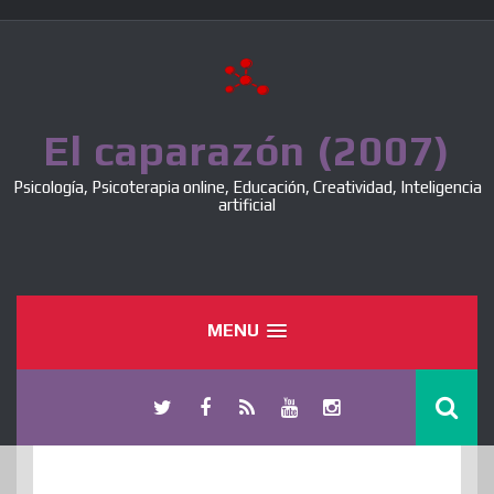
Skip
to
content
El caparazón (2007)
Psicología, Psicoterapia online, Educación, Creatividad, Inteligencia
artificial
MENU