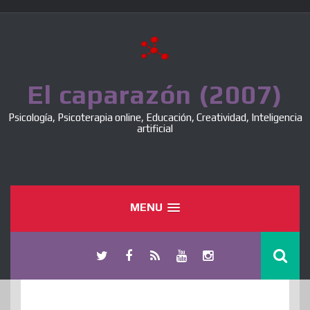
Skip
to
content
El caparazón (2007)
Psicología, Psicoterapia online, Educación, Creatividad, Inteligencia
artificial
MENU