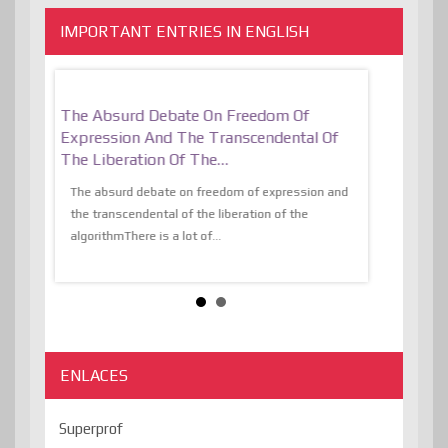
IMPORTANT ENTRIES IN ENGLISH
er, More
The Absurd Debate On Freedom Of
10 Keys To 
Expression And The Transcendental Of
Resilient
The Liberation Of The…
 know,
utopiaIt is l
tions of
The absurd debate on freedom of expression and
immersed as 
the transcendental of the liberation of the
information, t
algorithmThere is a lot of...
ENLACES
Superprof