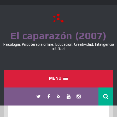
Skip
to
content
El caparazón (2007)
Psicología, Psicoterapia online, Educación, Creatividad, Inteligencia
artificial
MENU