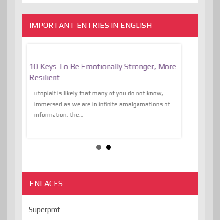
IMPORTANT ENTRIES IN ENGLISH
f
10 Keys To Be Emotionally Stronger, More
The Absurd
al Of
Resilient
Expression 
The Liberat
utopiaIt is likely that many of you do not know,
sion and
immersed as we are in infinite amalgamations of
The absurd d
e
information, the...
the transcend
algorithmThere
ENLACES
Superprof