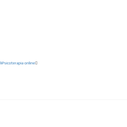
ducación, Creatividad, Inteligencia artifici
li
Psicoterapia online