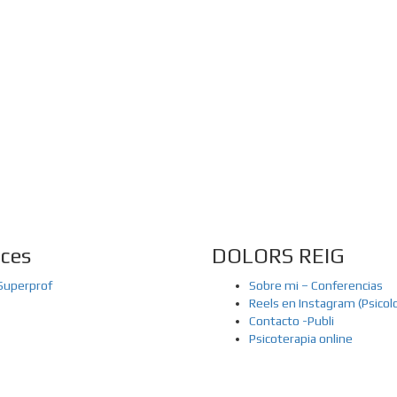
utopiaIt is likely that 
know, immersed as we a
amalgamations of infor
aces
DOLORS REIG
Superprof
Sobre mi – Conferencias
Reels en Instagram (Psicol
Contacto -Publi
Psicoterapia online