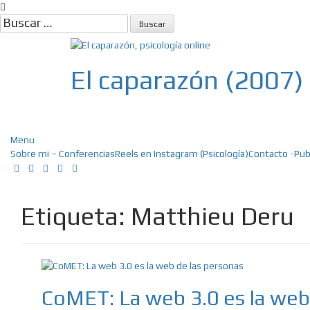
Skip
to
Buscar:
content
El caparazón (2007)
Psicología, Psicoterapia online, E
Menu
Sobre mi – Conferencias
Reels en Instagram (Psicología)
Contacto -Pub
Etiqueta:
Matthieu Deru
CoMET: La web 3.0 es la web