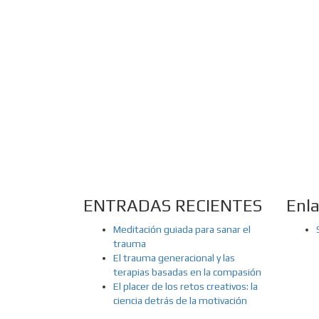
ENTRADAS RECIENTES
Enl
Meditación guiada para sanar el
trauma
El trauma generacional y las
terapias basadas en la compasión
El placer de los retos creativos: la
ciencia detrás de la motivación