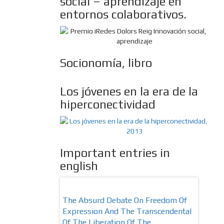
social – aprendizaje en
entornos colaborativos.
Socionomía, libro
Los jóvenes en la era de la
hiperconectividad
Important entries in
english
onally Stronger,
The Absurd Debate On Freedom Of
10 Keys
Expression And The Transcendental
More Re
Of The Liberation Of The…