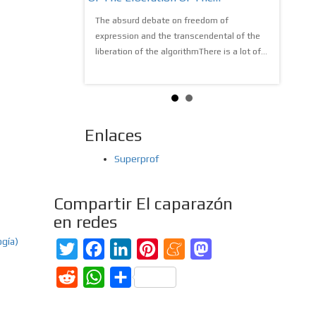
many of you do not
utopiaIt
re in infinite
The absurd debate on freedom of
know, im
mation, the...
expression and the transcendental of the
amalgama
liberation of the algorithmThere is a lot of...
Enlaces
Superprof
Compartir El caparazón
en redes
ogía)
Twitter
Facebook
LinkedIn
Pinterest
Meneame
Mastodon
Reddit
WhatsApp
Compartir