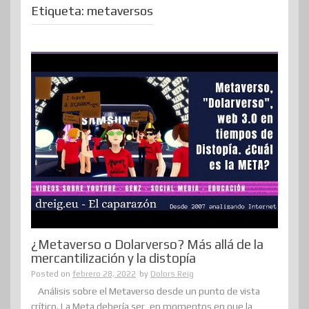
Etiqueta:
metaversos
¿Metaverso o Dolarverso? Más allá de la
mercantilización y la distopía
Posted on
febrero 28, 2022
by
Dolors Reig
Análisis sobre el Metaverso desde un punto de vista
crítico. La Meta debería ser, en momentos en que la