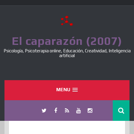
Skip
to
content
El caparazón (2007)
Psicología, Psicoterapia online, Educación, Creatividad, Inteligencia
artificial
MENU