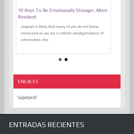
f
10 Keys To Be Emotionally Stronger, More
The Absurd
al Of
Resilient
Expression 
The Liberat
utopiaIt is likely that many of you do not know,
sion and
immersed as we are in infinite amalgamations of
The absurd d
e
information, the...
the transcend
algorithmThere
ENLACES
Superprof
ENTRADAS RECIENTES