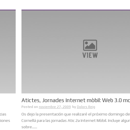
Atictes, Jornades Internet mòbil: Web 3.0 mo
Posted on
noviembre 27, 2009
by
Dolors Reig
cias
Os dejo la presentación que realizaré el próximo domingo de
ciones
Cornellá para las jornadas Atic 2a Internet Mòbil. Incluye algu
sobre......