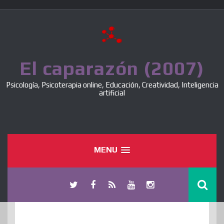
Skip
to
content
El caparazón (2007)
Psicología, Psicoterapia online, Educación, Creatividad, Inteligencia
artificial
MENU