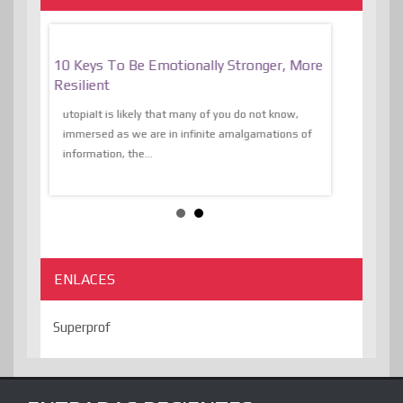
f
10 Keys To Be Emotionally Stronger, More
The Absurd
al Of
Resilient
Expression 
The Liberat
utopiaIt is likely that many of you do not know,
sion and
immersed as we are in infinite amalgamations of
The absurd d
e
information, the...
the transcend
algorithmThere
ENLACES
Superprof