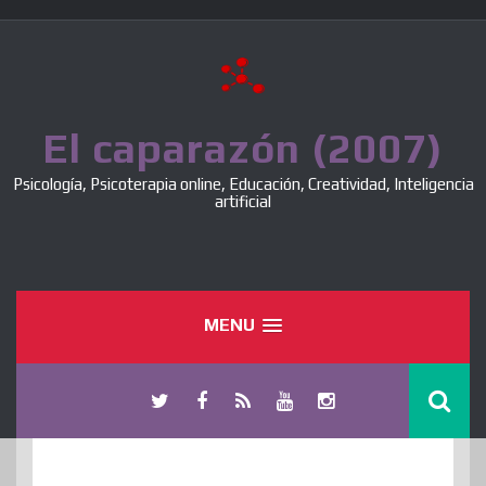
Skip
to
content
El caparazón (2007)
Psicología, Psicoterapia online, Educación, Creatividad, Inteligencia
artificial
MENU