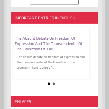
IMPORTANT ENTRIES IN ENGLISH
er, More
The Absurd Debate On Freedom Of
10 Keys To 
Expression And The Transcendental Of
Resilient
The Liberation Of The…
 know,
utopiaIt is l
tions of
The absurd debate on freedom of expression and
immersed as 
the transcendental of the liberation of the
information, t
algorithmThere is a lot of...
ENLACES