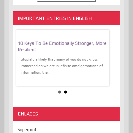
IMPORTANT ENTRIES IN ENGLISH
f
10 Keys To Be Emotionally Stronger, More
The Absurd
al Of
Resilient
Expression 
The Liberat
utopiaIt is likely that many of you do not know,
sion and
immersed as we are in infinite amalgamations of
The absurd d
e
information, the...
the transcend
algorithmThere
ENLACES
Superprof