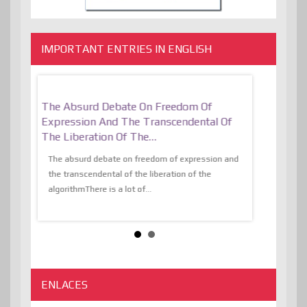
IMPORTANT ENTRIES IN ENGLISH
er, More
The Absurd Debate On Freedom Of
10 Keys To 
Expression And The Transcendental Of
Resilient
The Liberation Of The…
 know,
utopiaIt is l
tions of
The absurd debate on freedom of expression and
immersed as 
the transcendental of the liberation of the
information, t
algorithmThere is a lot of...
ENLACES