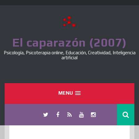
Skip
to
content
El caparazón (2007)
Psicología, Psicoterapia online, Educación, Creatividad, Inteligencia
artificial
MENU