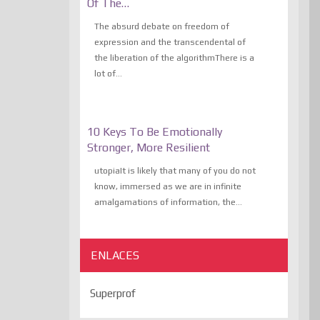
Of The…
The absurd debate on freedom of
expression and the transcendental of
the liberation of the algorithmThere is a
lot of...
10 Keys To Be Emotionally
Stronger, More Resilient
utopiaIt is likely that many of you do not
know, immersed as we are in infinite
amalgamations of information, the...
ENLACES
Superprof