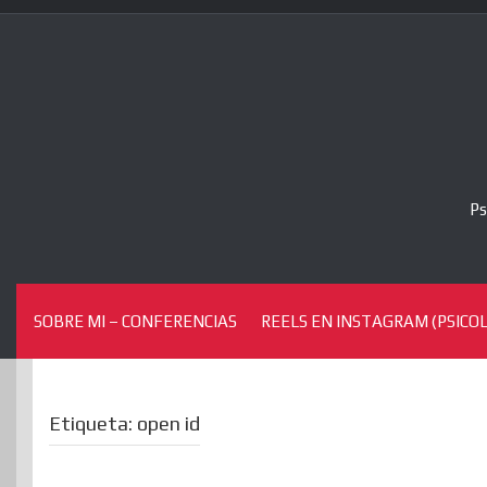
Skip
to
content
Ps
SOBRE MI – CONFERENCIAS
REELS EN INSTAGRAM (PSICOL
Etiqueta:
open id