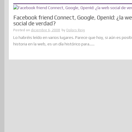
Facebook friend Connect, Google, OpenId: ¿la w
social de verdad?
Posted on
diciembre 6, 2008
by
Dolors Reig
Lo habréis leído en varios lugares. Parece que hoy, si aún es posib
historia en la web, es un día histórico para......