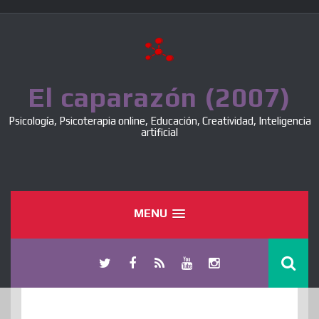
Skip
to
content
El caparazón (2007)
Psicología, Psicoterapia online, Educación, Creatividad, Inteligencia
artificial
MENU