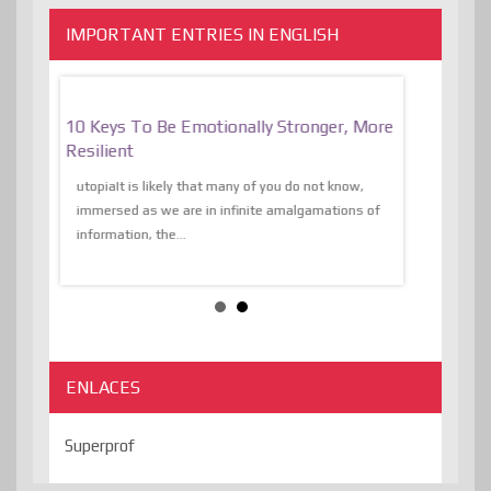
IMPORTANT ENTRIES IN ENGLISH
f
10 Keys To Be Emotionally Stronger, More
The Absurd
al Of
Resilient
Expression 
The Liberat
utopiaIt is likely that many of you do not know,
sion and
immersed as we are in infinite amalgamations of
The absurd d
e
information, the...
the transcend
algorithmThere
ENLACES
Superprof