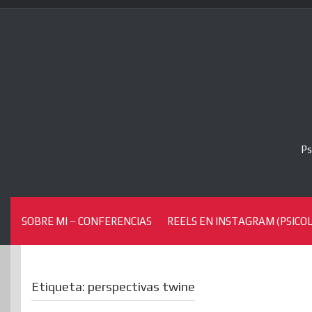
Skip
to
content
Ps
SOBRE MI – CONFERENCIAS
REELS EN INSTAGRAM (PSICOL
Etiqueta:
perspectivas twine