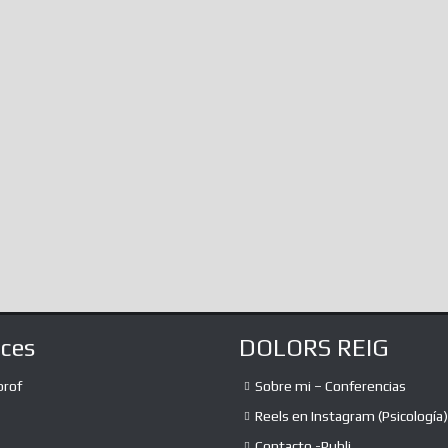
Of The…
not know, immersed as we are in
infinite amalgamations of information,
The absurd debate
the...
expression and th
the liberation of 
a lot of...
aces
DOLORS REIG
prof
Sobre mi – Conferencias
Reels en Instagram (Psicología)
Contacto -Publi