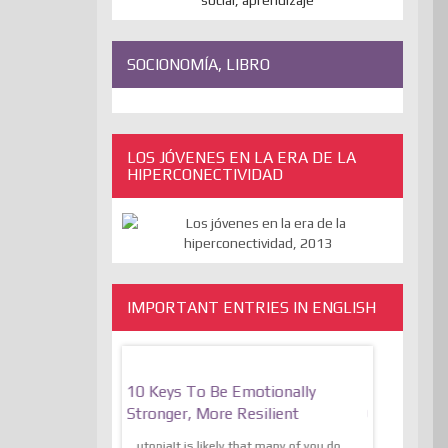
SOCIONOMÍA, LIBRO
LOS JÓVENES EN LA ERA DE LA
HIPERCONECTIVIDAD
IMPORTANT ENTRIES IN ENGLISH
bate On Freedom
10 Keys To Be Emotionally
The Absur
And The
Stronger, More Resilient
Of Express
Of The Liberation
Transcende
utopiaIt is likely that many of you do