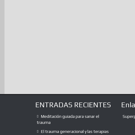
ENTRADAS RECIENTES
Enl
Meditación guiada para sanar el
Super
trauma
El trauma generacional y las terapias