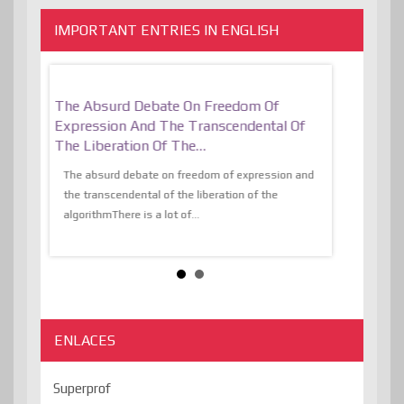
IMPORTANT ENTRIES IN ENGLISH
er, More
The Absurd Debate On Freedom Of
10 Keys To 
Expression And The Transcendental Of
Resilient
The Liberation Of The…
 know,
utopiaIt is l
tions of
The absurd debate on freedom of expression and
immersed as 
the transcendental of the liberation of the
information, t
algorithmThere is a lot of...
ENLACES
Superprof