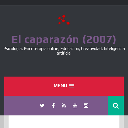
Skip
to
content
El caparazón (2007)
Psicología, Psicoterapia online, Educación, Creatividad, Inteligencia
artificial
MENU