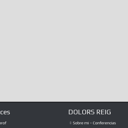
aces
DOLORS REIG
prof
Sobre mi – Conferencias