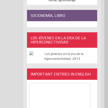
SOCIONOMÍA, LIBRO
LOS JÓVENES EN LA ERA DE LA
HIPERCONECTIVIDAD
IMPORTANT ENTRIES IN ENGLISH
The Absurd Debate On Freedom
10 Keys To
Of Expression And The
Stronger, M
Transcendental Of The Liberation
utopiaIt is l