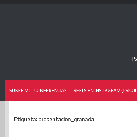
Skip
to
content
Ps
SOBRE MI – CONFERENCIAS
REELS EN INSTAGRAM (PSICOL
Etiqueta:
presentacion_granada