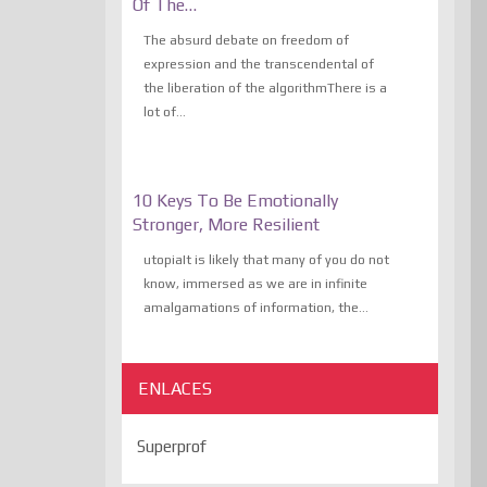
Of The…
The absurd debate on freedom of
expression and the transcendental of
the liberation of the algorithmThere is a
lot of...
10 Keys To Be Emotionally
Stronger, More Resilient
utopiaIt is likely that many of you do not
know, immersed as we are in infinite
amalgamations of information, the...
ENLACES
Superprof