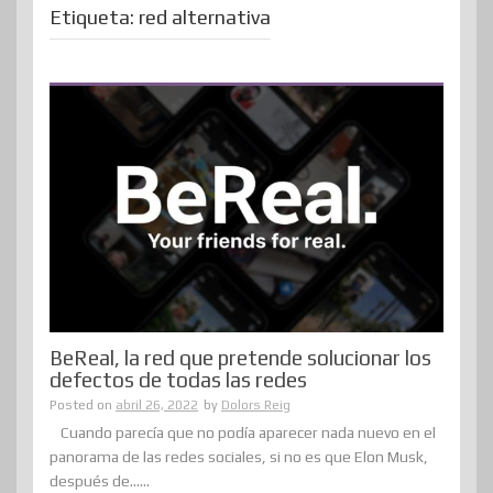
Etiqueta:
red alternativa
BeReal, la red que pretende solucionar los
defectos de todas las redes
Posted on
abril 26, 2022
by
Dolors Reig
Cuando parecía que no podía aparecer nada nuevo en el
panorama de las redes sociales, si no es que Elon Musk,
después de......