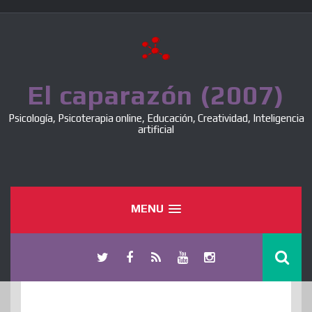
Skip
to
content
El caparazón (2007)
Psicología, Psicoterapia online, Educación, Creatividad, Inteligencia
artificial
MENU