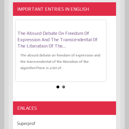
IMPORTANT ENTRIES IN ENGLISH
er, More
The Absurd Debate On Freedom Of
10 Keys To 
Expression And The Transcendental Of
Resilient
The Liberation Of The…
 know,
utopiaIt is l
tions of
The absurd debate on freedom of expression and
immersed as 
the transcendental of the liberation of the
information, t
algorithmThere is a lot of...
ENLACES
Superprof