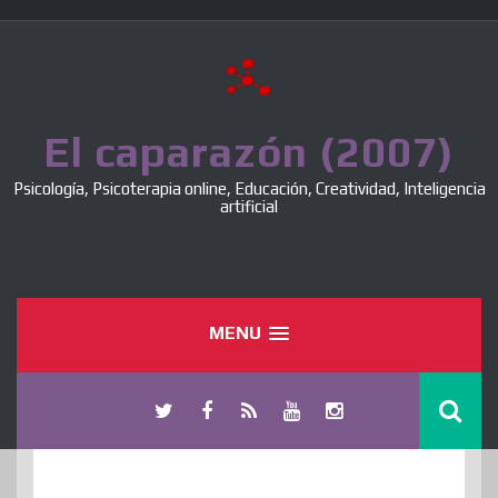
Skip
to
content
El caparazón (2007)
Psicología, Psicoterapia online, Educación, Creatividad, Inteligencia
artificial
MENU