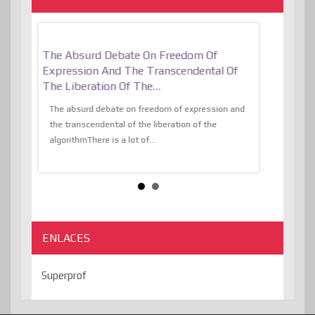
er, More
The Absurd Debate On Freedom Of
10 Keys To 
Expression And The Transcendental Of
Resilient
The Liberation Of The…
 know,
utopiaIt is l
tions of
The absurd debate on freedom of expression and
immersed as 
the transcendental of the liberation of the
information, t
algorithmThere is a lot of...
ENLACES
Superprof