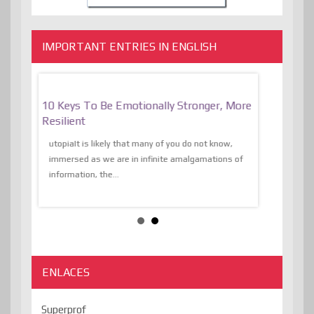
IMPORTANT ENTRIES IN ENGLISH
f
10 Keys To Be Emotionally Stronger, More
The Absurd
al Of
Resilient
Expression 
The Liberat
utopiaIt is likely that many of you do not know,
sion and
immersed as we are in infinite amalgamations of
The absurd d
e
information, the...
the transcend
algorithmThere
ENLACES
Superprof