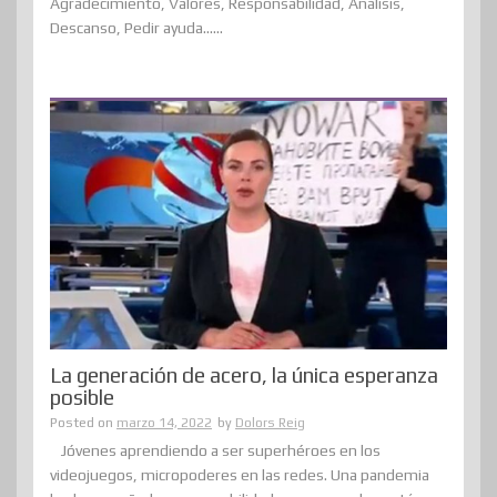
Agradecimiento, Valores, Responsabilidad, Análisis,
Descanso, Pedir ayuda......
La generación de acero, la única esperanza
posible
Posted on
marzo 14, 2022
by
Dolors Reig
Jóvenes aprendiendo a ser superhéroes en los
videojuegos, micropoderes en las redes. Una pandemia