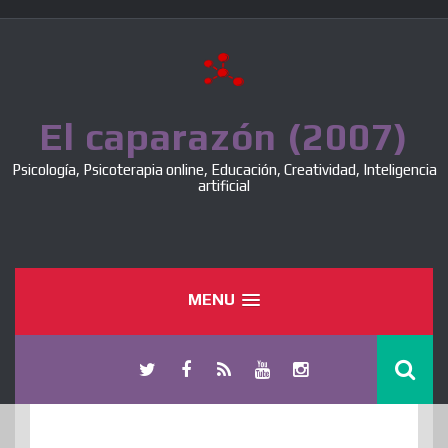
Skip
to
content
El caparazón (2007)
Psicología, Psicoterapia online, Educación, Creatividad, Inteligencia
artificial
MENU