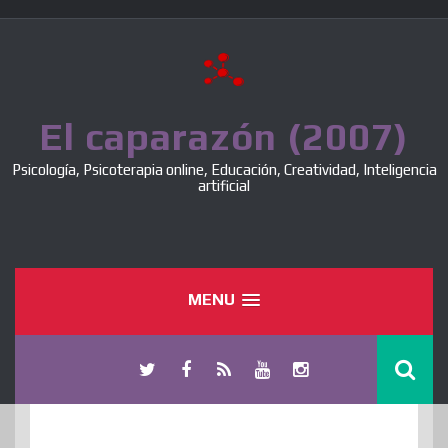
Skip
to
content
El caparazón (2007)
Psicología, Psicoterapia online, Educación, Creatividad, Inteligencia
artificial
MENU