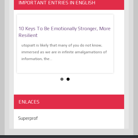
IMPORTANT ENTRIES IN ENGLISH
f
10 Keys To Be Emotionally Stronger, More
The Absurd
al Of
Resilient
Expression 
The Liberat
utopiaIt is likely that many of you do not know,
sion and
immersed as we are in infinite amalgamations of
The absurd d
e
information, the...
the transcend
algorithmThere
ENLACES
Superprof