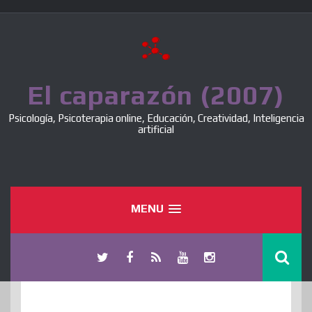
Skip
to
content
El caparazón (2007)
Psicología, Psicoterapia online, Educación, Creatividad, Inteligencia
artificial
MENU