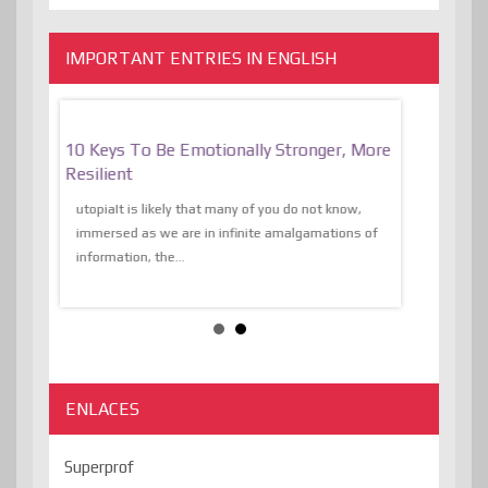
IMPORTANT ENTRIES IN ENGLISH
f
10 Keys To Be Emotionally Stronger, More
The Absurd
al Of
Resilient
Expression 
The Liberat
utopiaIt is likely that many of you do not know,
sion and
immersed as we are in infinite amalgamations of
The absurd d
e
information, the...
the transcend
algorithmThere
ENLACES
Superprof