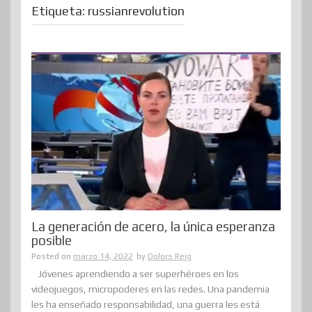
Etiqueta:
russianrevolution
La generación de acero, la única esperanza
posible
Posted on
marzo 14, 2022
by
Dolors Reig
Jóvenes aprendiendo a ser superhéroes en los
videojuegos, micropoderes en las redes. Una pandemia
les ha enseñado responsabilidad, una guerra les está