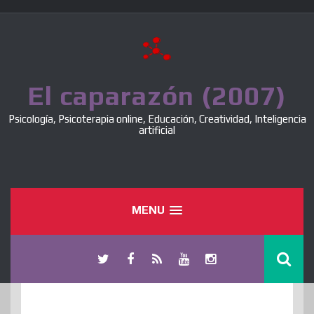
Skip
to
content
El caparazón (2007)
Psicología, Psicoterapia online, Educación, Creatividad, Inteligencia
artificial
MENU