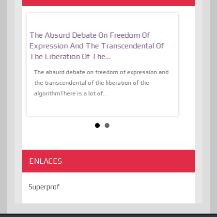
er, More
The Absurd Debate On Freedom Of
10 Keys To 
Expression And The Transcendental Of
Resilient
The Liberation Of The…
 know,
utopiaIt is l
tions of
The absurd debate on freedom of expression and
immersed as 
the transcendental of the liberation of the
information, t
algorithmThere is a lot of...
ENLACES
Superprof