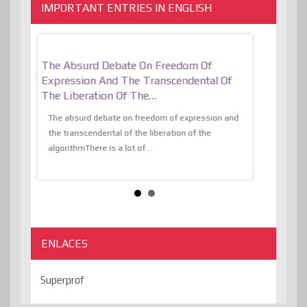
IMPORTANT ENTRIES IN ENGLISH
er, More
The Absurd Debate On Freedom Of
10 Keys To 
Expression And The Transcendental Of
Resilient
The Liberation Of The…
 know,
utopiaIt is l
tions of
The absurd debate on freedom of expression and
immersed as 
the transcendental of the liberation of the
information, t
algorithmThere is a lot of...
ENLACES
Superprof