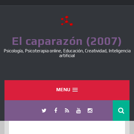
Skip
to
content
El caparazón (2007)
Psicología, Psicoterapia online, Educación, Creatividad, Inteligencia
artificial
MENU