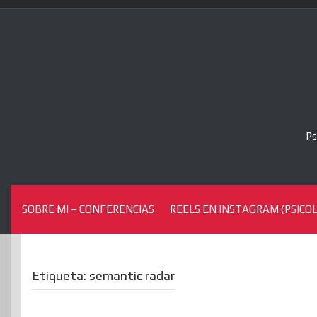
Skip
to
content
Ps
SOBRE MI – CONFERENCIAS
REELS EN INSTAGRAM (PSICOL
Etiqueta:
semantic radar