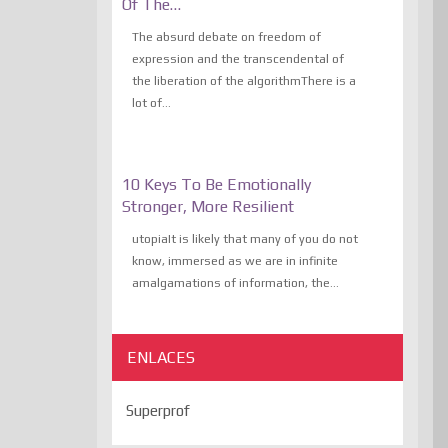
Of The…
The absurd debate on freedom of
expression and the transcendental of
the liberation of the algorithmThere is a
lot of...
10 Keys To Be Emotionally
Stronger, More Resilient
utopiaIt is likely that many of you do not
know, immersed as we are in infinite
amalgamations of information, the...
ENLACES
Superprof