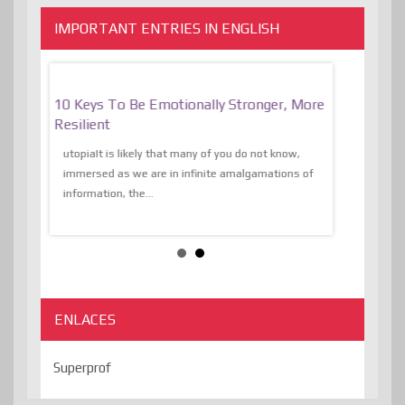
IMPORTANT ENTRIES IN ENGLISH
f
10 Keys To Be Emotionally Stronger, More
The Absurd
al Of
Resilient
Expression 
The Liberat
utopiaIt is likely that many of you do not know,
sion and
immersed as we are in infinite amalgamations of
The absurd d
e
information, the...
the transcend
algorithmThere
ENLACES
Superprof