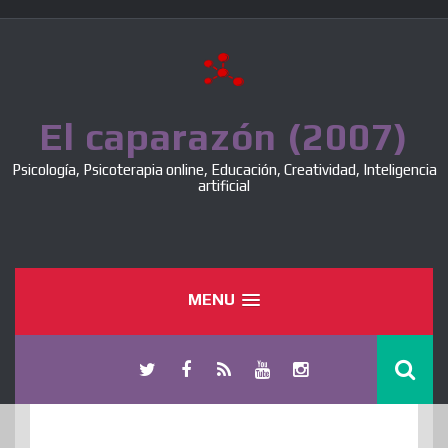
Skip
to
content
El caparazón (2007)
Psicología, Psicoterapia online, Educación, Creatividad, Inteligencia
artificial
MENU