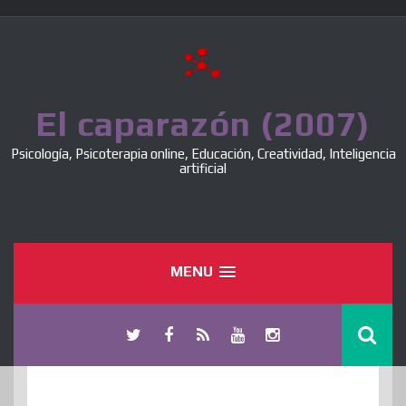
Skip
to
content
El caparazón (2007)
Psicología, Psicoterapia online, Educación, Creatividad, Inteligencia
artificial
MENU