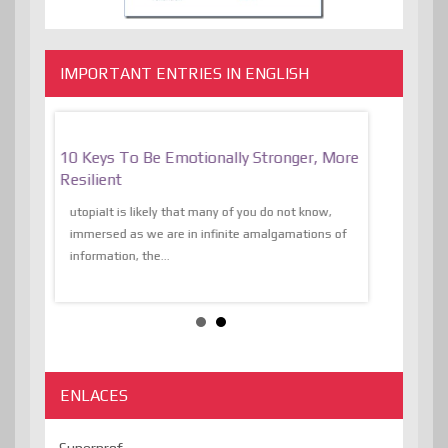
IMPORTANT ENTRIES IN ENGLISH
f
10 Keys To Be Emotionally Stronger, More
The Absurd
al Of
Resilient
Expression 
The Liberat
utopiaIt is likely that many of you do not know,
sion and
immersed as we are in infinite amalgamations of
The absurd d
e
information, the...
the transcend
algorithmThere
ENLACES