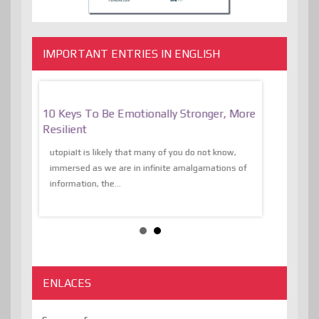
IMPORTANT ENTRIES IN ENGLISH
f
10 Keys To Be Emotionally Stronger, More
The Absurd
al Of
Resilient
Expression 
The Liberat
utopiaIt is likely that many of you do not know,
sion and
immersed as we are in infinite amalgamations of
The absurd d
e
information, the...
the transcend
algorithmThere
ENLACES