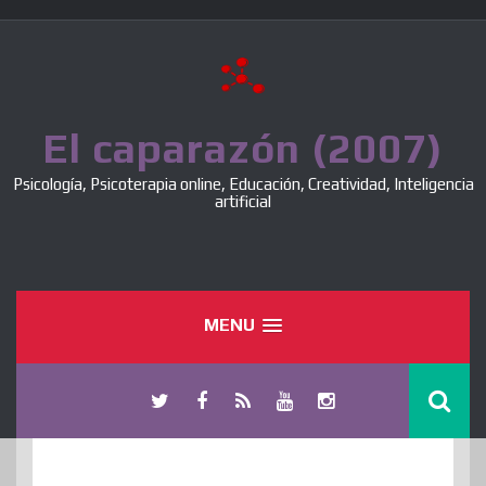
Skip
to
content
El caparazón (2007)
Psicología, Psicoterapia online, Educación, Creatividad, Inteligencia
artificial
MENU